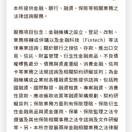
本所提供金融、銀行、融資、保險等相關業務之
法律諮詢服務。
服務項目包含：金融機構之設立、登記、改制、
業務移轉或併購以及金融科技（Fintech）等法
律專業諮詢；關於銀行之授信、存款、進出口交
易、信託、財富管理、衍生性金融商品、不良債
權標售處分、債務與資產重組、消費金融、信用
卡等業務之法規諮詢及相關契約研擬談判；為金
融機構或企業就各種融資型態提供諮詢，包括跨
國融資、國際聯貸、融資租賃、專案融資、消費
性貸款、應收帳款收買等融資架構規劃、契約研
擬談判；保險業務方面則有保險理賠、保險衍生
性金融商品與資金運用、保單、保險監理之法令
關於建業
遵循及其他保險相關事務之法令諮詢及文件研擬
等。另，本所亦發展兩岸金融相關業務之法律服
創辦人