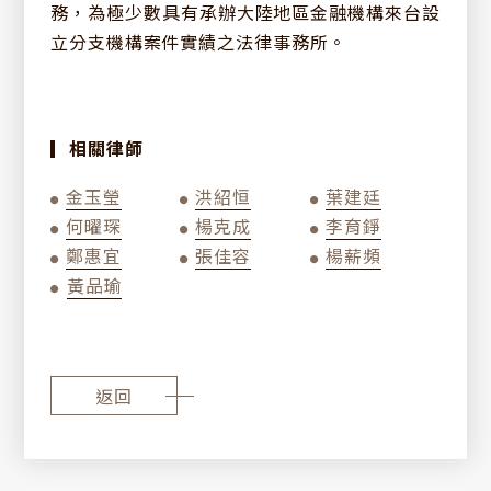
服務項目
務，為極少數具有承辦大陸地區金融機構來台設
立分支機構案件實績之法律事務所。
歷史沿革
專業團隊
經營理念
簡介下載
▎相關律師
最新消息
金玉瑩
洪紹恒
葉建廷
●
●
●
何曜琛
楊克成
李育錚
全部分類
●
●
●
法律情報
鄭惠宜
張佳容
楊薪頻
●
●
●
研討會訊息
黃品瑜
●
ESG專區
訊息發表
新聞報導
返回
聯絡我們
公告訊息
其他