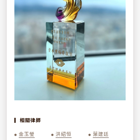
全部分類
法律情報
研討會訊息
ESG專區
訊息發表
新聞報導
聯絡我們
公告訊息
其他
▎相關律師
金玉瑩
洪紹恒
葉建廷
●
●
●