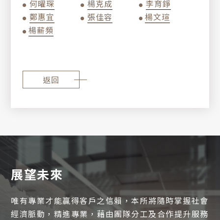
何曜琛
楊克成
李育錚
●
●
●
鄭惠宜
張佳容
楊文瑄
●
●
●
楊薪頻
●
返回
展望未來
唯有專業才能贏得客戶之信賴，本所將隨時掌握社會
中
EN
JP
經濟脈動，
精進專業，藉由團隊分工及合作提升服務