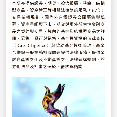
本所亦提供證券、期貨、投信投顧、基金、結構
型商品、資產管理等相關法律諮詢服務。包含：
交易架構規劃、國內外有價證券公開募集與私
募、資產重組與下市、期貨與場外衍生性金融商
品之契約與交易、境內外基金及結構型商品之註
冊、募集、發行與銷售、基金投資標的法律查核
（Due Diligence）與協助基金投後管理、基金
關於建業
合併與一般業務相關問題提供法律服務、提供金
融資產證券化及不動產證券化法律架構規劃、證
券化法令及計畫之研擬、審核與諮詢。
創辦人
服務項目
歷史沿革
專業團隊
經營理念
簡介下載
最新消息