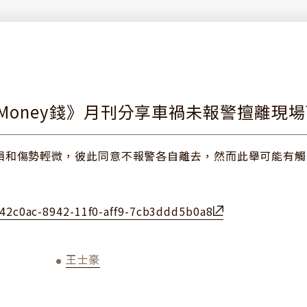
Money錢》月刊分享車禍未報警擅離現
損和傷勢輕微，彼此同意不報警各自離去，然而此舉可能有觸
42c0ac-8942-11f0-aff9-7cb3ddd5b0a8
王士豪
●