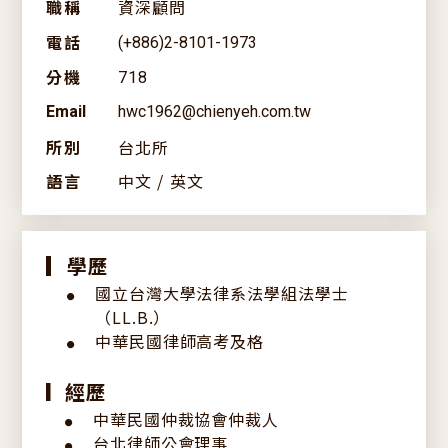
職稱
資深顧問
創辦人
服務項目
電話
(+886)2-8101-1973
歷史沿革
分機
718
專業團隊
Email
hwc1962@chienyeh.com.tw
經營理念
所別
台北所
簡介下載
語言
中文 / 英文
最新消息
全部分類
法律情報
▎
學歷
研討會訊息
國立台灣大學法律系法學組法學士
●
（LL.B.）
ESG專區
訊息發表
中華民國律師高考及格
●
新聞報導
經歷
▎
聯絡我們
中華民國仲裁協會仲裁人
公告訊息
●
台北律師公會理事
●