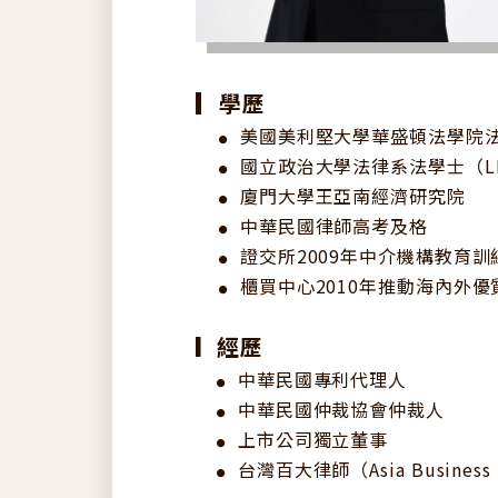
▎
學歷
美國美利堅大學華盛頓法學院法學
●
國立政治大學法律系法學士（LL.
●
廈門大學王亞南經濟研究院
●
中華民國律師高考及格
●
證交所2009年中介機構教育
●
櫃買中心2010年推動海內外優
●
經歷
▎
中華民國專利代理人
●
中華民國仲裁協會仲裁人
●
上市公司獨立董事
●
台灣百大律師（Asia Business 
●