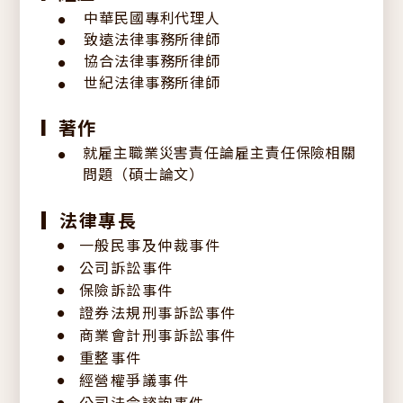
聯絡我們
中華民國專利代理人
●
公告訊息
致遠法律事務所律師
●
協合法律事務所律師
其他
●
世紀法律事務所律師
●
著作
▎
就雇主職業災害責任論雇主責任保險相關
●
問題（碩士論文）
法律專長
一般民事及仲裁事件
公司訴訟事件
保險訴訟事件
證券法規刑事訴訟事件
商業會計刑事訴訟事件
重整事件
經營權爭議事件
公司法令諮詢事件