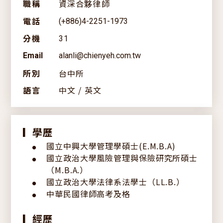
職稱
資深合夥律師
關於建業
電話
(+886)4-2251-1973
分機
31
創辦人
服務項目
Email
alanli@chienyeh.com.tw
歷史沿革
所別
台中所
專業團隊
經營理念
語言
中文 / 英文
簡介下載
最新消息
學歷
▎
國立中興大學管理學碩士(E.M.B.A)
全部分類
●
法律情報
國立政治大學風險管理與保險研究所碩士
●
（M.B.A.）
研討會訊息
國立政治大學法律系法學士（LL.B.）
●
ESG專區
中華民國律師高考及格
訊息發表
●
新聞報導
經歷
▎