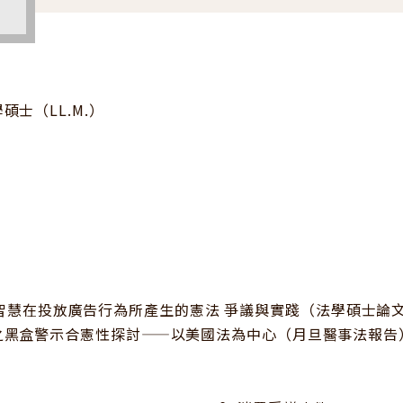
士（LL.M.）
）
運用人工智慧在投放廣告行為所產生的憲法 爭議與實踐（法學碩士論
之黑盒警示合憲性探討——以美國法為中心（月旦醫事法報告