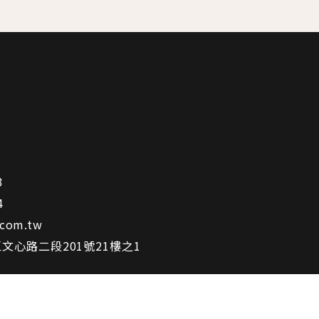
3
4
.com.tw
區文心路二段201號21樓之1
明